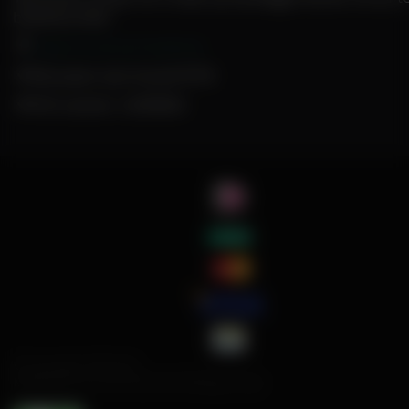
beantwoorden.
Volg ons ook op Facebook
Alle prijzen zijn inclusief BTW
KVK nummer: 24389805
© Copyright 1999-2022
Melatonine.nl is een merk van Fittergy Group