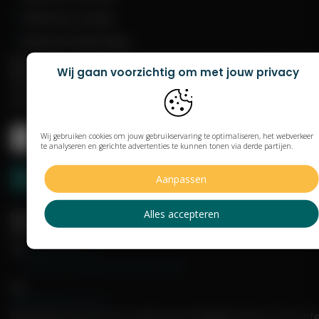
Melatonine en jetlag
Melatonine bijwerkingen
Deze website is beoordeeld door de Keuringsraad en toegelaten onde
Wij gaan voorzichtig om met jouw privacy
KOAG/KAG-nummer 4578-0121-5944
Schrijf je in voor onze nieuwsbrief met informatie, kortingen 
acties
Wij gebruiken cookies om jouw gebruikservaring te optimaliseren, het webverkeer
te analyseren en gerichte advertenties te kunnen tonen via derde partijen.
Aanpassen
Alles accepteren
Melatonine.nl is onderdeel
van EHF Nutrition BV
Molenbaan 4
2908 LM Capelle aan den IJssel
info@melatonine.nl
Wij streven ernaar om e-mails op werkdagen binnen 24 uur t