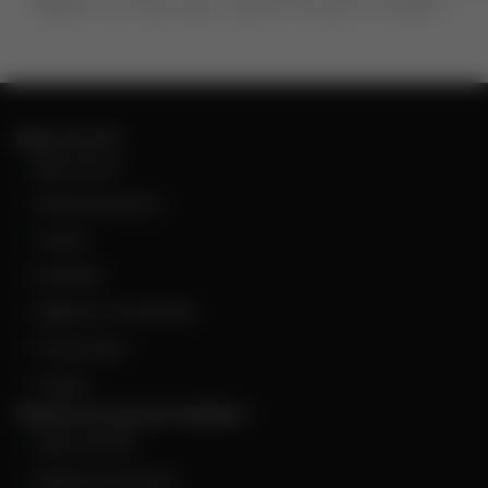
bijsluiter van het product, alvorens dit aan te schaffen.
Mijn account
Mijn account
Artikel retourneren
Contact
Disclaimer
Algemene voorwaarden
Privacy policy
Cookies
Melatonine geneesmiddelen
Shop overzicht
Melatonine dosering