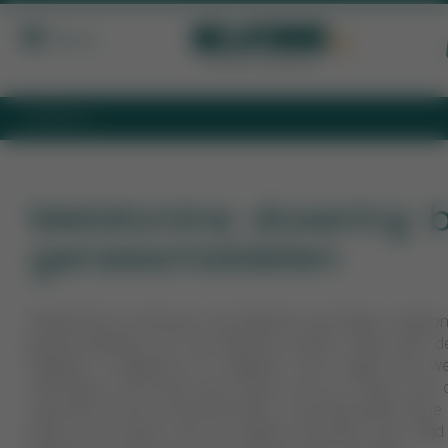
Menu
HOME
MELATONINE DOSERING BIJ GENEESMIDDELEN
Melatonine dosering b
geneesmiddelen
Melatonine.nl verkoopt verschillende doseringen melaton
geneesmiddelen van verschillende merken, waaronder d
milligram, 3 milligram en 5 milligram. Voor vragen over w
dosering je het beste kunt kiezen, kun je contact met 
opnemen via het contactformulier. In principe geldt dat je
beste kunt starten met de laagste dosering. Lees altijd