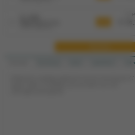
€ 44
5 x 500
€ 26,
-42 %
Melatonine 0,1 mg
2.500 tabletten
Bestellen
Informatie
Beschrijving
Details
Ingrediënten
Gebr
Melatonine voedingssupplement met een dosering van 0,
mg per tablet. De tabletjes zijn extra klein voor een
verhoogd inname gemak.