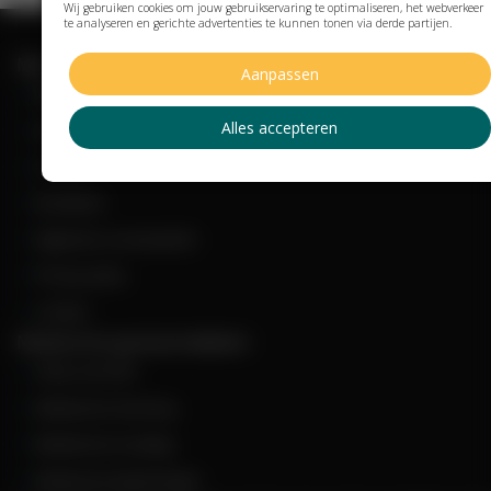
Wij gebruiken cookies om jouw gebruikservaring te optimaliseren, het webverkeer
te analyseren en gerichte advertenties te kunnen tonen via derde partijen.
Mijn account
Aanpassen
Mijn account
Alles accepteren
Artikel retourneren
Contact
Disclaimer
Algemene voorwaarden
Privacy policy
Cookies
Melatonine geneesmiddelen
Shop overzicht
Melatonine dosering
Melatonine en jetlag
Melatonine bijwerkingen