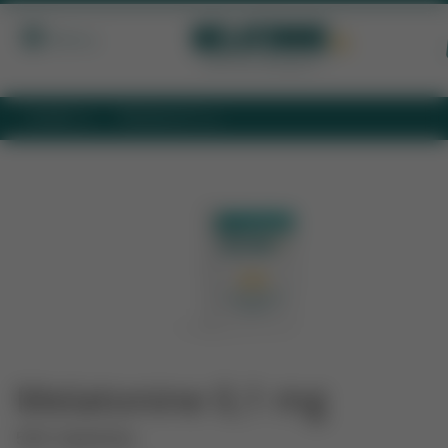
Menu
HOME
PRODUCTS
MELATONINENL MELATONINE 01 MG 500 TABLETTEN
Melatonine 0,1 mg
500 tabletten