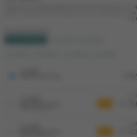
Melatonine voedingssupplement met een dosering van 0,1 m
tablet. De tabletjes zijn extra klein voor een verhoogd inname
Lee
gemak.
Aanverwante producten:
0,1 mg - 500 tabletten
0,25 milligram - 500 tabletten
0,29 milligram - 500 tabletten
0,25 milligram - 120 tabletten
1 x 500
€ 8,
Melatonine 0,1 mg
€ 17
2 x 500
€ 12,
-33 %
Melatonine 0,1 mg
1.000 tabletten
€ 26
3 x 500
€ 16,
-38 %
Melatonine 0,1 mg
1.500 tabletten