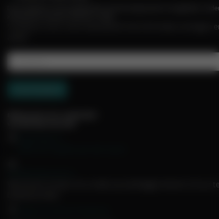
Deze website is beoordeeld door de Keuringsraad en toegelaten onde
KOAG/KAG-nummer 4578-0121-5944
Schrijf je in voor onze nieuwsbrief met informatie, kortingen 
acties
Melatonine.nl is onderdeel
van EHF Nutrition BV
Molenbaan 4
2908 LM Capelle aan den IJssel
info@melatonine.nl
Wij streven ernaar om e-mails op werkdagen binnen 24 uur t
beantwoorden.
Volg ons ook op Facebook