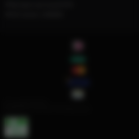
Alle prijzen zijn inclusief BTW
KVK nummer: 24389805
© Copyright 1999-2022
Melatonine.nl is een merk van Fittergy Group